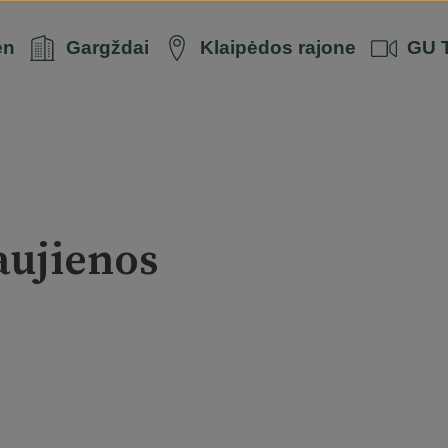
en
Gargždai
Klaipėdos rajone
GU 
aujienos