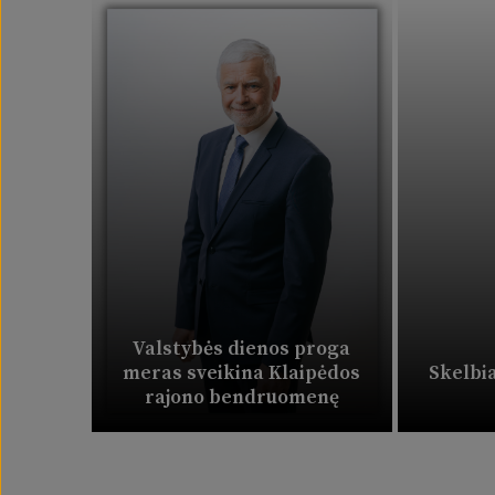
Valstybės dienos proga
meras sveikina Klaipėdos
Skelbi
rajono bendruomenę