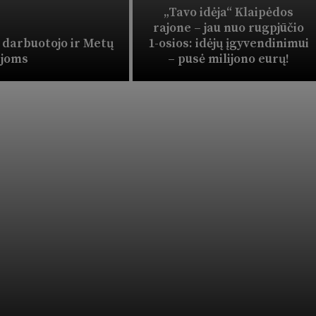
„Tavo idėja“ Klaipėdos
rajone – jau nuo rugpjūčio
o darbuotojo ir Metų
1-osios: idėjų įgyvendinimui
ijoms
– pusė milijono eurų!