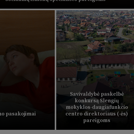
Savivaldybė paskelbė
konkursą Slengių
mokyklos-daugiafunkcio
o pasakojimai
centro direktoriaus (-ės)
pareigoms