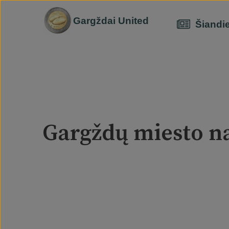
Gargždai United
Šiandi
Gargždų miesto n