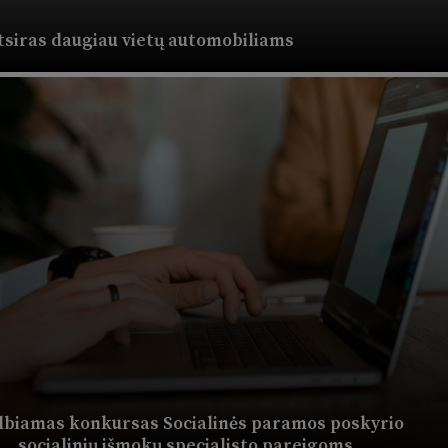
tsiras daugiau vietų automobiliams
lbiamas konkursas Socialinės paramos poskyrio
socialinių išmokų specialisto pareigoms