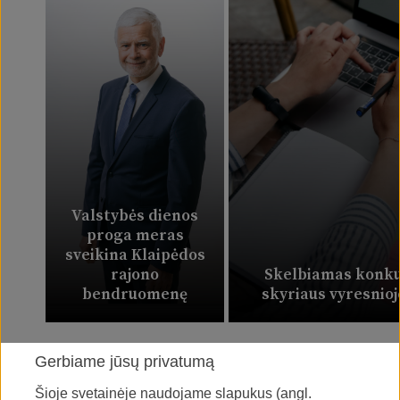
Valstybės dienos
proga meras
sveikina Klaipėdos
rajono
Skelbiamas konku
bendruomenę
skyriaus vyresnio
Gerbiame jūsų privatumą
Šioje svetainėje naudojame slapukus (angl.