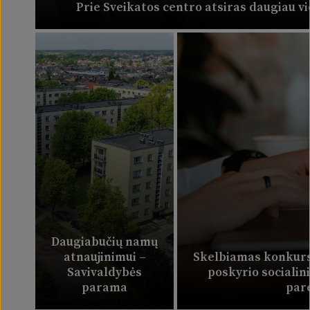
Prie Sveikatos centro atsiras daugiau v
Daugiabučių namų
atnaujinimui –
Skelbiamas konkurs
Savivaldybės
poskyrio socialin
parama
par