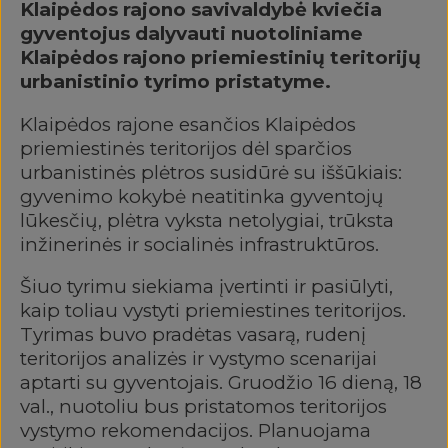
Klaipėdos rajono savivaldybė kviečia
gyventojus dalyvauti nuotoliniame
Klaipėdos rajono priemiestinių teritorijų
urbanistinio tyrimo pristatyme.
Klaipėdos rajone esančios Klaipėdos
priemiestinės teritorijos dėl sparčios
urbanistinės plėtros susidūrė su iššūkiais:
gyvenimo kokybė neatitinka gyventojų
lūkesčių, plėtra vyksta netolygiai, trūksta
inžinerinės ir socialinės infrastruktūros.
Šiuo tyrimu siekiama įvertinti ir pasiūlyti,
kaip toliau vystyti priemiestines teritorijos.
Tyrimas buvo pradėtas vasarą, rudenį
teritorijos analizės ir vystymo scenarijai
aptarti su gyventojais. Gruodžio 16 dieną, 18
val., nuotoliu bus pristatomos teritorijos
vystymo rekomendacijos. Planuojama