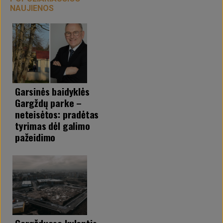
Su projekto darbine medžiaga, analizėmis ir
NAUJIENOS
scenarijais galima susipažinti Savivaldybės
interneto svetainėje
www.klaipedos-r.lt
,
skiltyje „Projektai“, „
Vykdomi projektai
“.
Klaipėdos rajono savivaldybės
informacija/Užsakymas1211
Garsinės baidyklės
Gargždų parke –
neteisėtos: pradėtas
tyrimas dėl galimo
pažeidimo