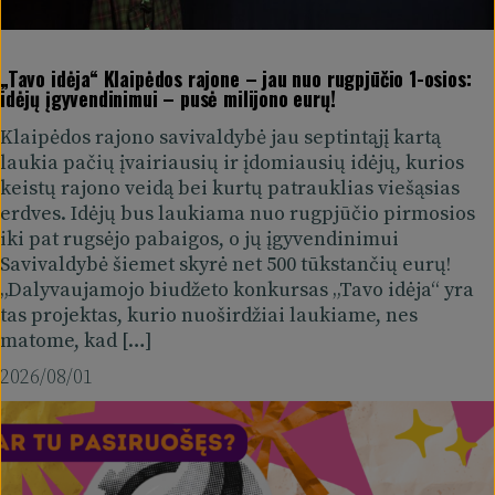
„Tavo idėja“ Klaipėdos rajone – jau nuo rugpjūčio 1-osios:
idėjų įgyvendinimui – pusė milijono eurų!
Klaipėdos rajono savivaldybė jau septintąjį kartą
laukia pačių įvairiausių ir įdomiausių idėjų, kurios
keistų rajono veidą bei kurtų patrauklias viešąsias
erdves. Idėjų bus laukiama nuo rugpjūčio pirmosios
iki pat rugsėjo pabaigos, o jų įgyvendinimui
Savivaldybė šiemet skyrė net 500 tūkstančių eurų!
„Dalyvaujamojo biudžeto konkursas „Tavo idėja“ yra
tas projektas, kurio nuoširdžiai laukiame, nes
matome, kad […]
2026/08/01