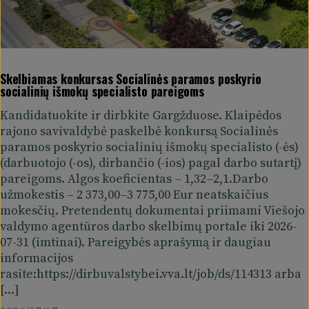
Skelbiamas konkursas Socialinės paramos poskyrio
socialinių išmokų specialisto pareigoms
Kandidatuokite ir dirbkite Gargžduose. Klaipėdos
rajono savivaldybė paskelbė konkursą Socialinės
paramos poskyrio socialinių išmokų specialisto (-ės)
(darbuotojo (-os), dirbančio (-ios) pagal darbo sutartį)
pareigoms. Algos koeficientas – 1,32–2,1.Darbo
užmokestis – 2 373,00–3 775,00 Eur neatskaičius
mokesčių. Pretendentų dokumentai priimami Viešojo
valdymo agentūros darbo skelbimų portale iki 2026-
07-31 (imtinai). Pareigybės aprašymą ir daugiau
informacijos
rasite:https://dirbuvalstybei.vva.lt/job/ds/114313 arba
[…]