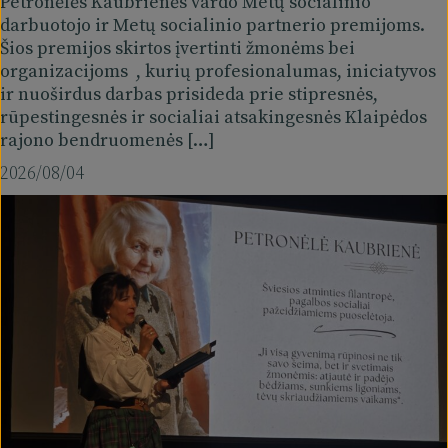
Petronėlės Kaubrienės vardo Metų socialinio
darbuotojo ir Metų socialinio partnerio premijoms.
Šios premijos skirtos įvertinti žmonėms bei
organizacijoms , kurių profesionalumas, iniciatyvos
ir nuoširdus darbas prisideda prie stipresnės,
rūpestingesnės ir socialiai atsakingesnės Klaipėdos
rajono bendruomenės […]
2026/08/04