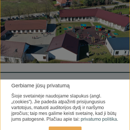
Gerbiame jūsų privatumą
Šioje svetainėje naudojame slapukus (angl.
„cookies“). Jie padeda atpažinti prisijungusius
vartotojus, matuoti auditorijos dydį ir naršymo
įpročius; taip mes galime keisti svetainę, kad ji būtų
jums patogesnė. Plačiau apie tai:
privatumo politika.
Copyright © 2026 Gargždai United