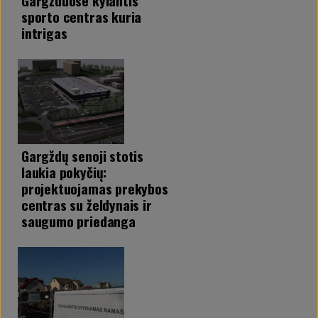
Gargžduose kylantis
sporto centras kuria
intrigas
Gargždų senoji stotis
laukia pokyčių:
projektuojamas prekybos
centras su želdynais ir
saugumo priedanga