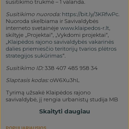
susitikimo trukmė – 1 valanda.
Susitikimo nuoroda:
https://bit.ly/3KRfwPc
.
Nuoroda skelbiama ir Savivaldybės
interneto svetainėje
www.klaipedos-r.lt
,
skiltyje „Projektai“, „Vykdomi projektai“,
„
Klaipėdos rajono savivaldybės vakarinės
dalies priemiesčio teritorijų tvarios plėtros
strategijos sukūrimas
“.
Susitikimo ID:
338 407 485 958 34
Slaptasis kodas:
oW6Xu3hL
Tyrimą užsakė Klaipėdos rajono
savivaldybė, jį rengia urbanistų studija MB
„Pupa-strateginė urbanistika“. Kontaktai:
Skaityti daugiau
justina@pu-pa.eu, +370 687 90935,
www.pu-pa.eu
.
POPULIARIAUSIOS