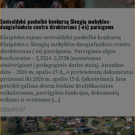
Savivaldybė paskelbė konkursą Slengių mokyklos-
daugiafunkcio centro direktoriaus (-ės) pareigoms
Klaipėdos rajono savivaldybė paskelbė konkursą
Klaipėdos r. Slengių mokyklos-daugiafunkcio centro
direktoriaus (-ės) pareigoms. Pareiginės algos
koeficientas – 2,5524–2,5758 (nustatomas
atsižvelgiant į pedagoginio darbo stažą). Atrankos
data – 2026 m. spalio 27 d., o pretendentų dokumentai
priimami iki 2026 m. spalio 15 d. (įskaitytinai). Juos
pateikti galima dviem būdais: Kvalifikacinius
reikalavimus, pareigybės funkcijas, dokumentų
teikimo ir vertinimo […]
2026/07/07