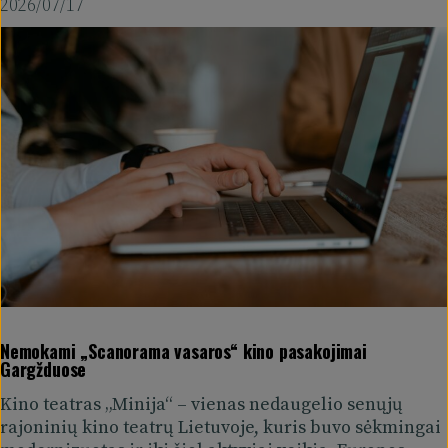
2026/07/17
Nemokami „Scanorama vasaros“ kino pasakojimai
Gargžduose
Kino teatras „Minija“ – vienas nedaugelio senųjų
rajoninių kino teatrų Lietuvoje, kuris buvo sėkmingai