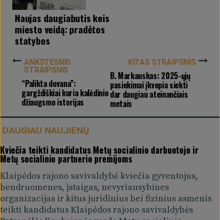
Naujas daugiabutis keis
miesto veidą: pradėtos
statybos
ANKSTESNIS
KITAS STRAIPSNIS
STRAIPSNIS
B. Markauskas: 2025-ųjų
“Palikta dovana”:
pasiekimai įkvepia siekti
gargždiškiai kuria kalėdinio
dar daugiau ateinančiais
džiaugsmo istorijas
metais
DAUGIAU NAUJIENŲ
Kviečia teikti kandidatus Metų socialinio darbuotojo ir
Metų socialinio partnerio premijoms
Klaipėdos rajono savivaldybė kviečia gyventojus,
bendruomenes, įstaigas, nevyriausybines
organizacijas ir kitus juridinius bei fizinius asmenis
teikti kandidatus Klaipėdos rajono savivaldybės