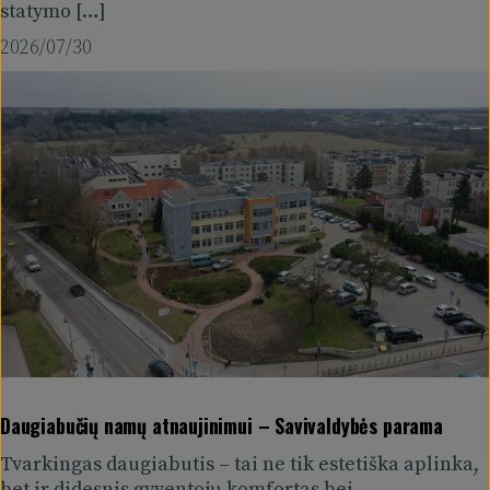
statymo […]
2026/07/30
Daugiabučių namų atnaujinimui – Savivaldybės parama
Tvarkingas daugiabutis – tai ne tik estetiška aplinka,
bet ir didesnis gyventojų komfortas bei