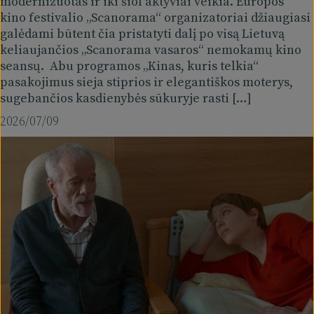
modernizuotas ir iki šiol aktyviai veikia. Europos
kino festivalio „Scanorama“ organizatoriai džiaugiasi
galėdami būtent čia pristatyti dalį po visą Lietuvą
keliaujančios „Scanorama vasaros“ nemokamų kino
seansų. Abu programos „Kinas, kuris telkia“
pasakojimus sieja stiprios ir elegantiškos moterys,
sugebančios kasdienybės sūkuryje rasti […]
2026/07/09