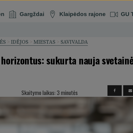
en
Gargždai
Klaipėdos rajone
GU 
ĖS
>
IDĖJOS
>
MIESTAS
>
SAVIVALDA
 horizontus: sukurta nauja svetainė
Skaitymo laikas: 3 minutės