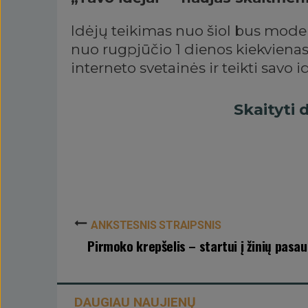
Idėjų teikimas nuo šiol bus modern
nuo rugpjūčio 1 dienos kiekvienas 
interneto svetainės ir teikti savo 
Daugiau jokių popierinių ar skan
Skaityti
aprašymai, nuotraukos, sąmatos ir
pridedama elektroninėje erdvėje, 
ar įkeliant nuorodas, dokumentu
Paprastesnis bus ne tik idėjų teik
įrankis leis tiek Savivaldybės koma
stebėti visą idėjos vertinimo eigą
ANKSTESNIS STRAIPSNIS
Pirmoko krepšelis – startui į žinių pasau
etape yra jo idėja. Gyventojai inf
svetainėje prie pateiktos idėjos, 
bus informuojami ir el. paštu.
DAUGIAU NAUJIENŲ