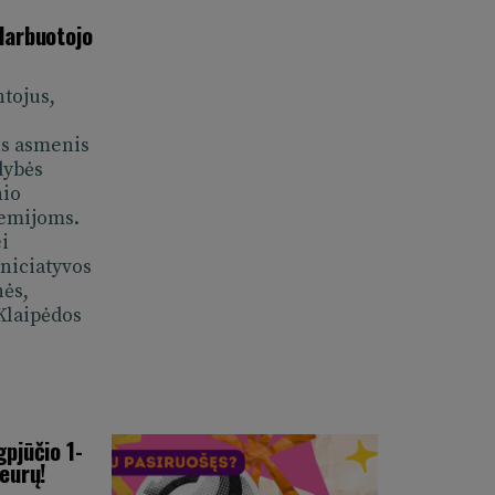
 tik tas idėjas, kurios jau
 darbuotojo
ikiamos balsavimui, bet ir
būt tai įkvėps ateityje teikti
ntojus,
ūksta jų aplinkoje.
ius asmenis
galės ir balsuoti bei matyti, už
dybės
us. Be to, šiojesvetainėje bus
nio
storija apie „Tavo idėjos“
remijoms.
tojai galės matyti pateiktas
i
niciatyvos
ų jau išleista idėjų
nės,
stiką.
 Klaipėdos
ontai“
ortelės puslapis. Nuo šiol čia
yti, kokios nuolaidos ir kur
gpjūčio 1-
 parsisiųsti mobiliąją
 eurų!