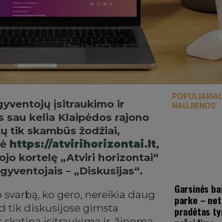
POPULIARIA
yventojų įsitraukimo ir
NAUJIENOS
us sau kelia Klaipėdos rajono
ų tik skambūs žodžiai,
nė
https://atvirihorizontai.lt
,
ojo kortelę „Atviri horizontai“
gyventojais – „Diskusijas“.
Garsinės ba
 svarbą, ko gero, nereikia daug
parke – net
ad tik diskusijose gimsta
pradėtas ty
 skatina įsitraukimą ir, žinoma,