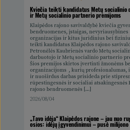
Taip pat gyventojai galės matyti ne
Kviečia teikti kandidatus Metų socialinio
praėjo vertinimo procesą ir yra te
ir Metų socialinio partnerio premijoms
apskritai visas pateiktas idėjas. Gal
Klaipėdos rajono savivaldybė kviečia gyve
idėją, pamatyti, ko gyventojams tr
bendruomenes, įstaigas, nevyriausybines
organizacijas ir kitus juridinius bei fizin
Toje pačioje svetainėje gyventojai 
teikti kandidatus Klaipėdos rajono savival
kokius projektus atidavė savo bals
Petronėlės Kaubrienės vardo Metų sociali
saugojama ir visa informacija bei i
darbuotojo ir Metų socialinio partnerio p
konkursą Klaipėdos rajone – gyven
Šios premijos skirtos įvertinti žmonėms be
organizacijoms , kurių profesionalumas, i
idėjas, laimėjusias idėjas, kiek lėš
ir nuoširdus darbas prisideda prie stipres
įgyvendinimui ir kitą įdomią stati
rūpestingesnės ir socialiai atsakingesnės
rajono bendruomenės […]
Gyventojo kortelė „Atviri horiz
2026/08/04
Atnaujintas ir „Atvirų horizontų“ k
paprastai ir aiškiai bus galima mat
„Tavo idėja“ Klaipėdos rajone – jau nuo ru
taikomos kortelės turėtojams, kaip
osios: idėjų įgyvendinimui – pusė milijono