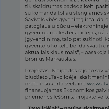
tik skaidrumas padeda kelti pasit
su komanda toliau stengiamės skat
Savivaldybės gyvenimą ir tai dar
patogiausiu būdu – elektroninėje 
gyventojai galės teikti idėjas, už ja
įgyvendinimą, taip pat sužinoti, k
gyventojo kortelė bei dalyvauti 
aktualiais klausimais“, – pasakoj
Bronius Markauskas.
Projektas „Klaipėdos rajono savi
biudžeto „Tavo idėja“ skaitmenini
metu ir sukurta svetainė
www.atvir
finansuojamas Ekonomikos gaivi
priemonės lėšomis. Projekto vertė
„Tavo idėjai“ – naujas skaitmeni