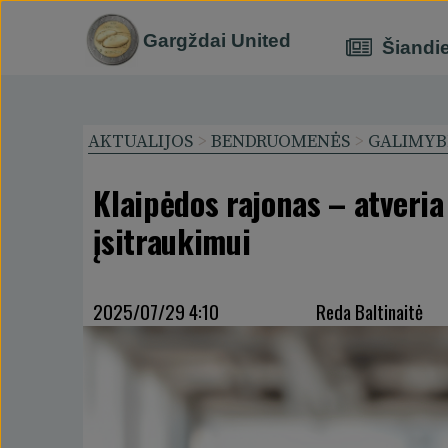
Gargždai United
Šiandi
AKTUALIJOS
>
BENDRUOMENĖS
>
GALIMYB
Klaipėdos rajonas – atveria
įsitraukimui
2025/07/29 4:10
Reda Baltinaitė