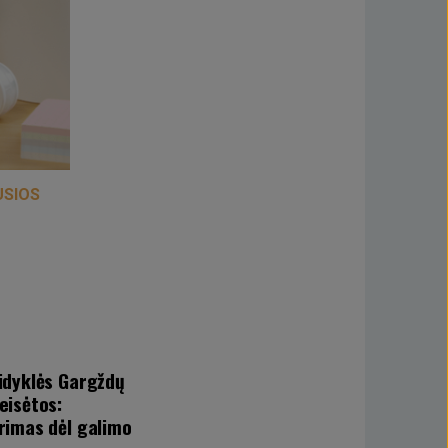
USIOS
idyklės Gargždų
eisėtos:
rimas dėl galimo