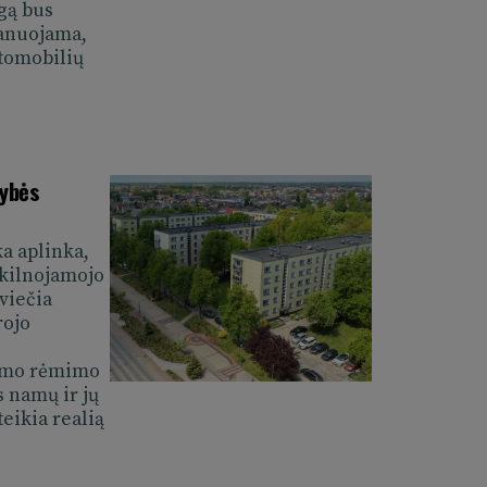
igą bus
dėmesį, kad „Diskusijos“ nėra
lanuojama,
problemas – tam turime
utomobilių
, prašome kreiptis el.
-r.lt
.
dybės
tojams, tad kviečiame aktyviai
į rajoną, kuriame gera gyventi
ka aplinka,
ekilnojamojo
kviečia
nformacija/Užsakymas0729A
rojo
nimo rėmimo
s namų ir jų
eikia realią