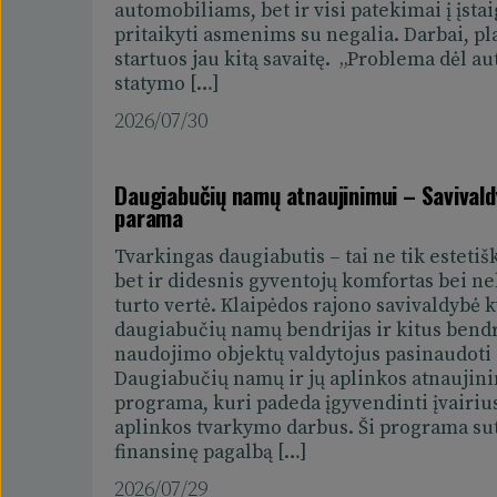
automobiliams, bet ir visi patekimai į įsta
vartus. Taip pat svarbu atkreipti 
pritaikyti asmenims su negalia. Darbai, p
skirtos pranešti apie konkrečias 
startuos jau kitą savaitę. „Problema dėl a
„Problemų žemėlapį“.
statymo […]
2026/07/30
Jei norite pasiūlyti temą diskusijai
paštu
ernesta.badalova@klaipedos
Daugiabučių namų atnaujinimui – Savival
Klaipėdos rajonas – atviras gyven
parama
įsitraukti ir prisidėti, kuriant tok
Tvarkingas daugiabutis – tai ne tik estetiš
visiems.
bet ir didesnis gyventojų komfortas bei n
turto vertė. Klaipėdos rajono savivaldybė 
Klaipėdos rajono savivaldybės i
daugiabučių namų bendrijas ir kitus bend
naudojimo objektų valdytojus pasinaudoti
Daugiabučių namų ir jų aplinkos atnauji
programa, kuri padeda įgyvendinti įvairiu
aplinkos tvarkymo darbus. Ši programa sut
finansinę pagalbą […]
2026/07/29