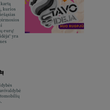
 renginių kalendorių, rasti
 kartą
 problemų žemėlapį.
ų, kurios
iešąsias
kymus į dažniausiai užduodamus
 pirmosios
apti partneriais ir taikyti
ui
ių eurų!
lės užpildyti prašymą vos
dėja“ yra
 nes
su gyventojais
Diskusijos“. Tai vieta, kur
 ir kartu spręsti įvairius
tų
rsti gyventojus dar prieš
airias veiklas. Tai taip pat
ldybės
rtimis ir taip kartu kurti atvirą,
Savivaldybė
utomobilių
.
turės prisijungti per el. valdžios