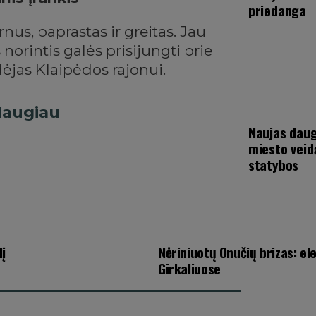
priedanga
us, paprastas ir greitas. Jau
norintis galės prisijungti prie
idėjas Klaipėdos rajonui.
uotų paraiškų – visi duomenys,
 daugiau
 kita svarbi informacija bus
Naujas daug
užpildant specialius laukelius
miesto veid
s.
statybos
imas. Šis specialus skaitmeninis
ndai, tiek idėjos autoriui
 ir visuomet žinoti, kokiame
lį
Nėriniuotų Onučių brizas: ele
ormaciją matys interneto
Girkaliuose
o autoriai apie būsenos pokyčius